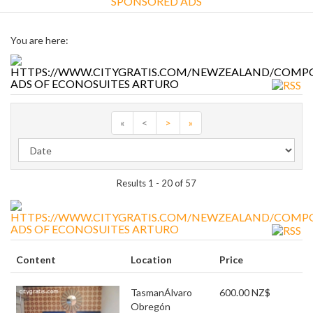
SPONSORED ADS
You are here:
ADS OF ECONOSUITES ARTURO
«
<
>
»
Results 1 - 20 of 57
ADS OF ECONOSUITES ARTURO
Content
Location
Price
Tasman
Álvaro
600.00 NZ$
Obregón