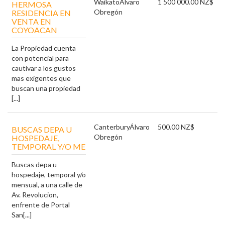
Waikato
Álvaro
1 500 000.00 NZ$
HERMOSA
Obregón
RESIDENCIA EN
VENTA EN
COYOACAN
La Propiedad cuenta
con potencial para
cautivar a los gustos
mas exigentes que
buscan una propiedad
[...]
Canterbury
Álvaro
500.00 NZ$
BUSCAS DEPA U
Obregón
HOSPEDAJE,
TEMPORAL Y/O ME
Buscas depa u
hospedaje, temporal y/o
mensual, a una calle de
Av. Revolucion,
enfrente de Portal
San[...]