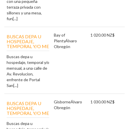
con una pequeña
terraza privada con
sillones y una mesa,
fun[...]
Bay of
1 020.00 NZ$
BUSCAS DEPA U
Plenty
Álvaro
HOSPEDAJE,
TEMPORAL Y/O ME
Obregón
Buscas depa u
hospedaje, temporal y/o
mensual, a una calle de
Av. Revolucion,
enfrente de Portal
San[...]
Gisborne
Álvaro
1 030.00 NZ$
BUSCAS DEPA U
Obregón
HOSPEDAJE,
TEMPORAL Y/O ME
Buscas depa u