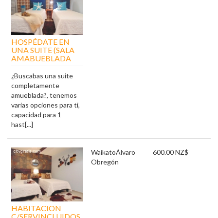
HOSPÉDATE EN
UNA SUITE (SALA
AMABUEBLADA
¿Buscabas una suite
completamente
amueblada?, tenemos
varias opciones para ti,
capacidad para 1
hast[...]
Waikato
Álvaro
600.00 NZ$
Obregón
HABITACION
C/SERVINCLUIDOS