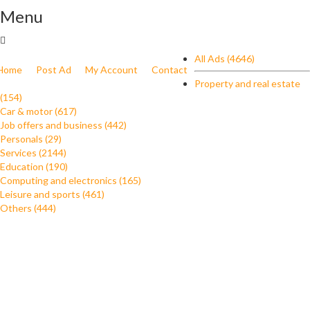
Menu
All Ads (4646)
Home
Post Ad
My Account
Contact
Property and real estate
(154)
Car & motor (617)
Job offers and business (442)
Personals (29)
Services (2144)
Education (190)
Computing and electronics (165)
Leisure and sports (461)
Others (444)