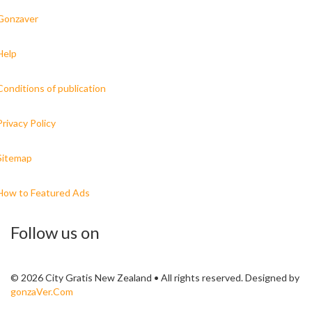
Gonzaver
Help
Conditions of publication
Privacy Policy
Sitemap
How to Featured Ads
Follow us on
© 2026 City Gratis New Zealand • All rights reserved. Designed by
gonzaVer.Com