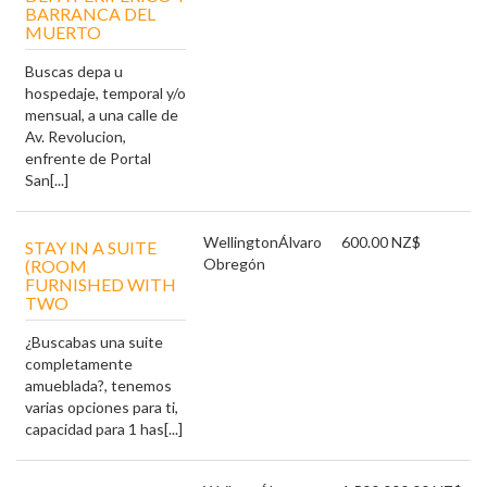
BARRANCA DEL
MUERTO
Buscas depa u
hospedaje, temporal y/o
mensual, a una calle de
Av. Revolucion,
enfrente de Portal
San[...]
Wellington
Álvaro
600.00 NZ$
STAY IN A SUITE
Obregón
(ROOM
FURNISHED WITH
TWO
¿Buscabas una suite
completamente
amueblada?, tenemos
varias opciones para ti,
capacidad para 1 has[...]