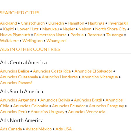
SEARCHED CITIES
Auckland
•
Christchurch
•
Dunedin
•
Hamilton
•
Hastings
•
Invercargill
•
Kapiti
•
Lower Hutt
•
Manukau
•
Napier
•
Nelson
•
North Shore City
•
Nueva Plymouth
•
Palmerston Norte
•
Porirua
•
Rotorua
•
Tauranga
•
Waitakere
•
Wellington
•
Whangarei
ADS IN OTHER COUNTRIES
Ads Central America
Anuncios Belice
•
Anuncios Costa Rica
•
Anuncios El Salvador
•
Anuncios Guatemala
•
Anuncios Honduras
•
Anuncios Nicaragua
•
Anuncios Panamá
Ads South America
Anuncios Argentina
•
Anuncios Bolivia
•
Anúncios Brazil
•
Anuncios
Chile
•
Anuncios Colombia
•
Anuncios Ecuador
•
Anuncios Paraguay
•
Anuncios Perú
•
Anuncios Uruguay
•
Anuncios Venezuela
Ads North America
Ads Canada
•
Avisos México
•
Ads USA