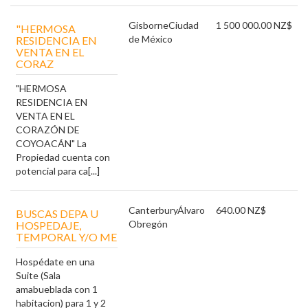
Gisborne
Ciudad
1 500 000.00 NZ$
"HERMOSA
de México
RESIDENCIA EN
VENTA EN EL
CORAZ
"HERMOSA
RESIDENCIA EN
VENTA EN EL
CORAZÓN DE
COYOACÁN" La
Propiedad cuenta con
potencial para ca[...]
Canterbury
Álvaro
640.00 NZ$
BUSCAS DEPA U
Obregón
HOSPEDAJE,
TEMPORAL Y/O ME
Hospédate en una
Suite (Sala
amabueblada con 1
habitacion) para 1 y 2