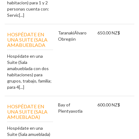
habitacion) para 1 y 2
personas cuenta con:
Servic[...]
Taranaki
Álvaro
650.00 NZ$
HOSPÉDATE EN
Obregón
UNA SUITE (SALA
AMABUEBLADA
Hospédate en una
Suite (Sala
amabueblada con dos
habitaciones) para
grupos, trabajo, familia;
para 4[...]
Bay of
600.00 NZ$
HOSPÉDATE EN
Plenty
axotla
UNA SUITE (SALA
AMUEBLADA)
Hospédate en una
Suite (Sala amueblada)