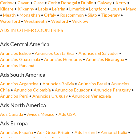
Carlow
•
Cavan
•
Clare
•
Cork
•
Donegal
•
Dublin
•
Galway
•
Kerry
•
Kildare
•
Kilkenny
•
Laois
•
Leitrim
•
Limerick
•
Longford
•
Louth
•
Mayo
•
Meath
•
Monaghan
•
Offaly
•
Roscommon
•
Sligo
•
Tipperary
•
Waterford
•
Westmeath
•
Wexford
•
Wicklow
ADS IN OTHER COUNTRIES
Ads Central America
Anuncios Belice
•
Anuncios Costa Rica
•
Anuncios El Salvador
•
Anuncios Guatemala
•
Anuncios Honduras
•
Anuncios Nicaragua
•
Anuncios Panamá
Ads South America
Anuncios Argentina
•
Anuncios Bolivia
•
Anúncios Brazil
•
Anuncios
Chile
•
Anuncios Colombia
•
Anuncios Ecuador
•
Anuncios Paraguay
•
Anuncios Perú
•
Anuncios Uruguay
•
Anuncios Venezuela
Ads North America
Ads Canada
•
Avisos México
•
Ads USA
Ads Europa
Anuncios España
•
Ads Great Britain
•
Ads Ireland
•
Annunci Italia
•