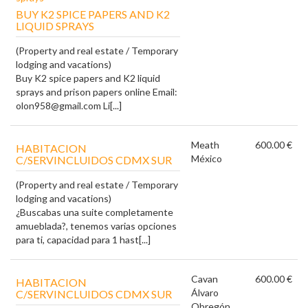
BUY K2 SPICE PAPERS AND K2
LIQUID SPRAYS
(Property and real estate / Temporary
lodging and vacations)
Buy K2 spice papers and K2 liquid
sprays and prison papers online Email:
olon958@gmail.com Li[...]
Meath
600.00 €
HABITACION
México
C/SERVINCLUIDOS CDMX SUR
(Property and real estate / Temporary
lodging and vacations)
¿Buscabas una suite completamente
amueblada?, tenemos varias opciones
para ti, capacidad para 1 hast[...]
Cavan
600.00 €
HABITACION
Álvaro
C/SERVINCLUIDOS CDMX SUR
Obregón