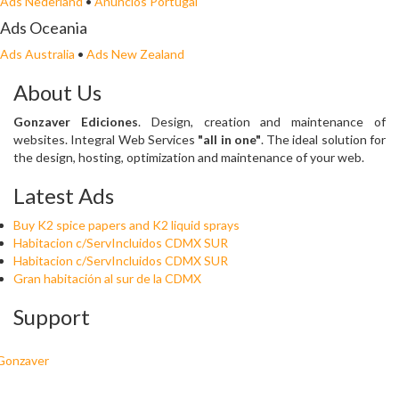
Ads Nederland
•
Anuncios Portugal
Ads Oceania
Ads Australia
•
Ads New Zealand
About Us
Gonzaver Ediciones
. Design, creation and maintenance of
websites. Integral Web Services
"all in one"
. The ideal solution for
the design, hosting, optimization and maintenance of your web.
Latest Ads
Buy K2 spice papers and K2 liquid sprays
Habitacion c/ServIncluidos CDMX SUR
Habitacion c/ServIncluidos CDMX SUR
Gran habitación al sur de la CDMX
Support
Gonzaver