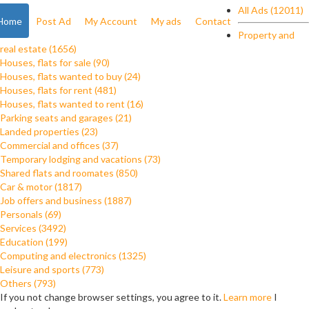
All Ads (12011)
Home
Post Ad
My Account
My ads
Contact
Property and
real estate (1656)
Houses, flats for sale (90)
Houses, flats wanted to buy (24)
Houses, flats for rent (481)
Houses, flats wanted to rent (16)
Parking seats and garages (21)
Landed properties (23)
Commercial and offices (37)
Temporary lodging and vacations (73)
Shared flats and roomates (850)
Car & motor (1817)
Job offers and business (1887)
Personals (69)
Services (3492)
Education (199)
Computing and electronics (1325)
Leisure and sports (773)
Others (793)
If you not change browser settings, you agree to it.
Learn more
I